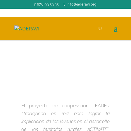
676 93 53 35
info@aderavi.org
El proyecto de cooperación LEADER
“Trabajando en red para lograr la
implicación de los jóvenes en el desarrollo
de los territorios rurales ACTÍVATE“
,