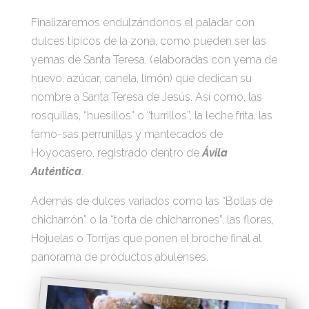
Finalizaremos endulzándonos el paladar con
dulces típicos de la zona, como pueden ser las
yemas de Santa Teresa, (elaboradas con yema de
huevo, azúcar, canela, limón) que dedican su
nombre a Santa Teresa de Jesús. Así como, las
rosquillas, “huesillos” o “turrillos”, la leche frita, las
famo-sas perrunillas y mantecados de
Hoyocasero, registrado dentro de
Ávila
Auténtica
.
Además de dulces variados como las “Bollas de
chicharrón” o la “torta de chicharrones”, las flores,
Hojuelas o Torrijas que ponen el broche final al
panorama de productos abulenses.