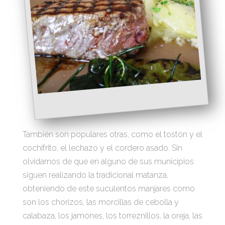
También son populares otras, como el tostón y el
cochifrito, el lechazo y el cordero asado. Sin
olvidarnos de que en alguno de sus municipios
siguen realizando la tradicional matanza,
obteniendo de este suculentos manjares como
son los chorizos, las morcillas de cebolla y
calabaza, los jamones, los torreznillos, la oreja, las