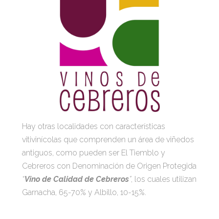
Hay otras localidades con características
vitivinícolas que comprenden un área de viñedos
antiguos, como pueden ser El Tiemblo y
Cebreros con Denominación de Origen Protegida
“
Vino de Calidad de Cebreros
”
, los cuales utilizan
Garnacha, 65-70% y Albillo, 10-15%.