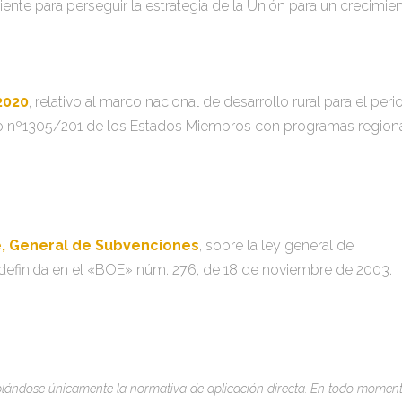
ente para perseguir la estrategia de la Unión para un crecimie
2020
, relativo al marco nacional de desarrollo rural para el per
o nº1305/201 de los Estados Miembros con programas regiona
e, General de Subvenciones
, sobre la ley general de
definida en el «BOE» núm. 276, de 18 de noviembre de 2003.
mplándose únicamente la normativa de aplicación directa. En todo momen