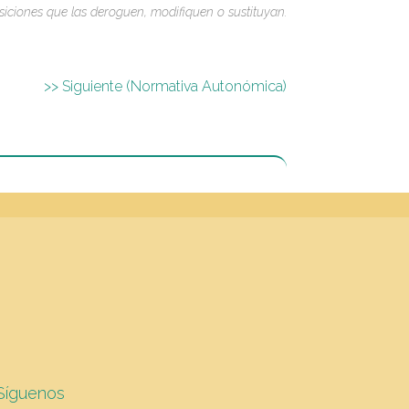
siciones que las deroguen, modifiquen o sustituyan.
>> Siguiente (Normativa Autonómica)
Síguenos