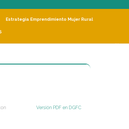
Estrategia Emprendimiento Mujer Rural
6
con
Versión PDF en DGFC