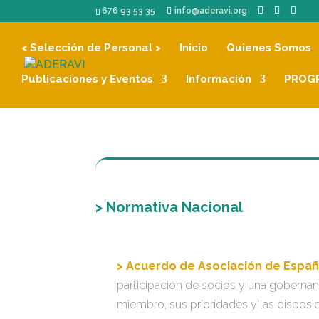
676 93 53 35
info@aderavi.org
< Selección de Personal >
Inicio
Quienes Somos
Publicaciones y Eventos
Información
PROGR
> Normativa Nacional
> Acuerdo de Asociación de Españ
participación de socios y una gobernanz
miembro, sus prioridades y las disposic