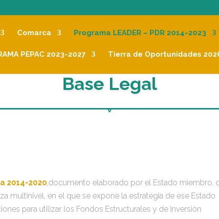
Comarca
Programa LEADER – PDR 2014-2023
AMA PEPAC 2023-2027
Tierra de Oportunidades 202
Base Legal
a 2014-2020
,documento elaborado por el Estado miembro, 
a multinivel, en el que se expone la estrategia de ese Estado
iones para utilizar los Fondos Estructurales y de Inversión