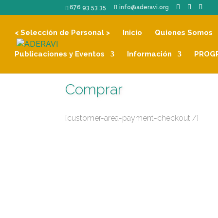
676 93 53 35
info@aderavi.org
< Selección de Personal >
Inicio
Quienes Somos
Publicaciones y Eventos
Información
PROGR
Comprar
[customer-area-payment-checkout /]