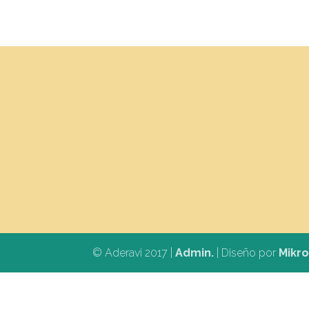
© Aderavi 2017 |
Admin.
| Diseño por
Mikr