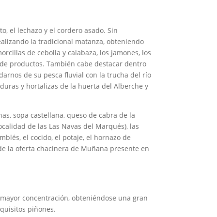
o, el lechazo y el cordero asado. Sin
alizando la tradicional matanza, obteniendo
rcillas de cebolla y calabaza, los jamones, los
io de productos. También cabe destacar dentro
darnos de su pesca fluvial con la trucha del río
duras y hortalizas de la huerta del Alberche y
onas, sopa castellana, queso de cabra de la
localidad de las Las Navas del Marqués), las
blés, el cocido, el potaje, el hornazo de
 de la oferta chacinera de Muñana presente en
n mayor concentración, obteniéndose una gran
xquisitos piñones.