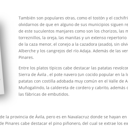
También son populares otras, como el tostón y el cochifrit
olvidarnos de que en alguno de sus municipios siguen re
de este suculentos manjares como son los chorizos, las mo
torreznillos, la oreja, las manitas y un extenso repertor
de la caza menor, el conejo a la cazadora (asado), sin olvi
Alberche y los cangrejos del río Adaja. Además de las ver
Pinares.
Entre los platos típicos cabe destacar las patatas revolc
Sierra de Ávila , el pote navero (un cocido popular en la 
patatas con costilla adobada muy común en el Valle de Am
Muñogalindo, la caldereta de cordero y cabrito, además
las fábricas de embutidos.
 de la provincia de Ávila, pero es en Navalacruz donde se hayan e
de Pinares cabe destacar el pino piñonero, del cual se extrae los e