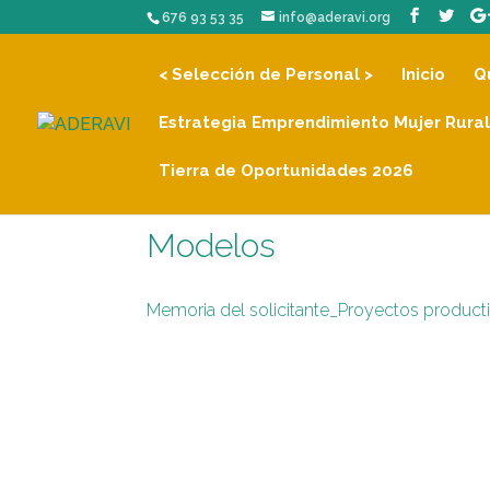
676 93 53 35
info@aderavi.org
< Selección de Personal >
Inicio
Q
Estrategia Emprendimiento Mujer Rural
Tierra de Oportunidades 2026
Modelos
Memoria del solicitante_Proyectos product