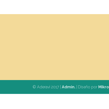
© Aderavi 2017 |
Admin.
| Diseño por
Mikr