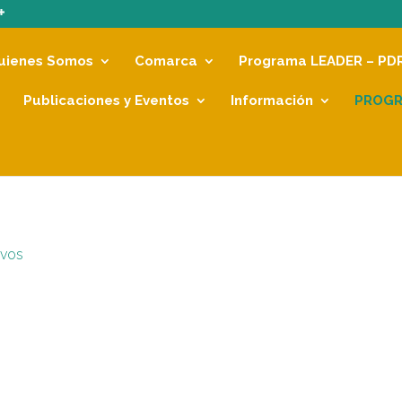
uienes Somos
Comarca
Programa LEADER – PD
Publicaciones y Eventos
Información
PROGR
ivos