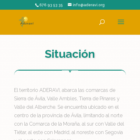
676 93 53 35
info@aderavi.org
Situación
El territorio ADERAVI, abarca las comarcas de
Sierra de Ávila, Valle Ambles, Tierra de Pinares y
Valle del Alberche. Se encuentra ubicado en el
centro de la provincia de Ávila, limitando al norte
con la Comarca de la Moraña, al sur con Valle del
Tiétar, al este con Madrid, al noreste con Segovia