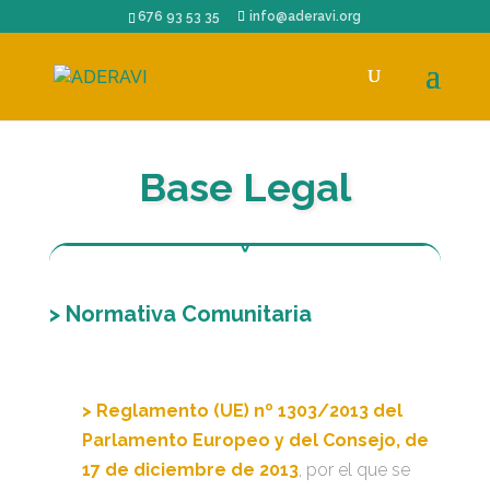
676 93 53 35
info@aderavi.org
Base Legal
> Normativa Comunitaria
> Reglamento (UE) nº 1303/2013 del
Parlamento Europeo y del Consejo, de
17 de diciembre de 2013
, por el que se