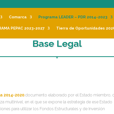
Comarca
Programa LEADER – PDR 2014-2023
AMA PEPAC 2023-2027
Tierra de Oportunidades 202
Base Legal
a 2014-2020
,documento elaborado por el Estado miembro, 
a multinivel, en el que se expone la estrategia de ese Estado
iones para utilizar los Fondos Estructurales y de Inversión