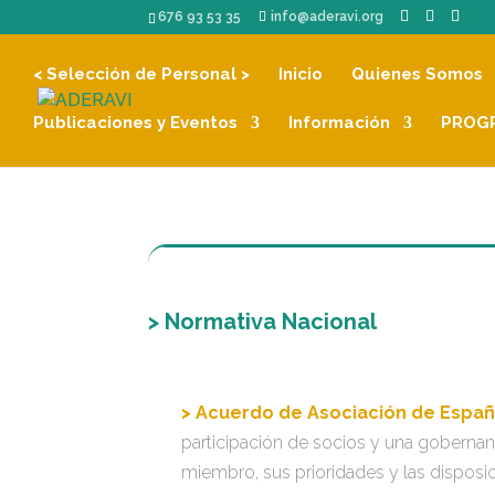
676 93 53 35
info@aderavi.org
< Selección de Personal >
Inicio
Quienes Somos
Publicaciones y Eventos
Información
PROGR
> Normativa Nacional
> Acuerdo de Asociación de Españ
participación de socios y una gobernanz
miembro, sus prioridades y las disposic