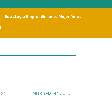
Estrategia Emprendimiento Mujer Rural
6
con
Versión PDF en DGFC