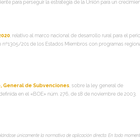
ente para perseguir la estrategia de la Unión para un crecimie
2020
, relativo al marco nacional de desarrollo rural para el per
o nº1305/201 de los Estados Miembros con programas regiona
e, General de Subvenciones
, sobre la ley general de
definida en el «BOE» núm. 276, de 18 de noviembre de 2003.
mplándose únicamente la normativa de aplicación directa. En todo momen