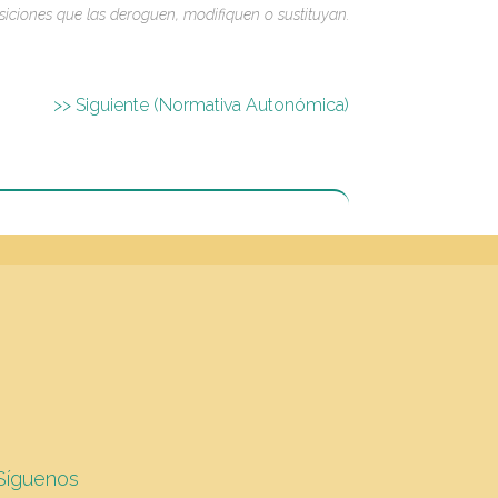
siciones que las deroguen, modifiquen o sustituyan.
>> Siguiente (Normativa Autonómica)
Síguenos