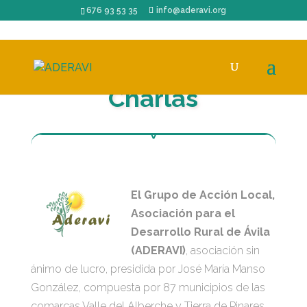
676 93 53 35
info@aderavi.org
Charlas
El Grupo de Acción Local,
Asociación para el
Desarrollo Rural de Ávila
(ADERAVI)
, asociación sin
ánimo de lucro, presidida por José María Manso
González, compuesta por 87 municipios de las
comarcas Valle del Alberche y Tierra de Pinares,