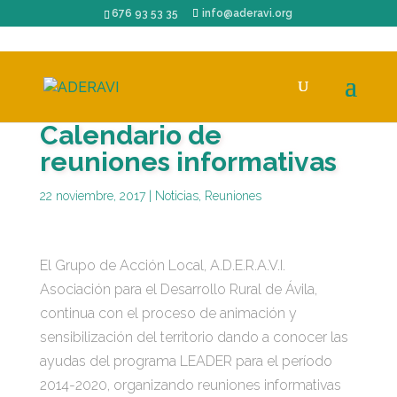
676 93 53 35
info@aderavi.org
Calendario de
reuniones informativas
22 noviembre, 2017
|
Noticias
,
Reuniones
El Grupo de Acción Local, A.D.E.R.A.V.I.
Asociación para el Desarrollo Rural de Ávila,
continua con el proceso de animación y
sensibilización del territorio dando a conocer las
ayudas del programa LEADER para el período
2014-2020, organizando reuniones informativas