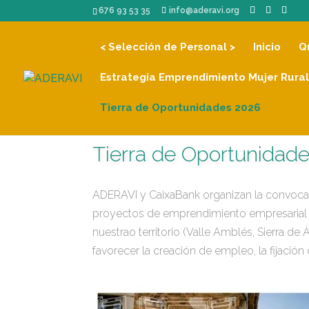
676 93 53 35
info@aderavi.org
< Selección de Personal >
Inicio
Q
Estrategia Emprendimiento Mujer Rural
Tierra de Oportunidades 2026
Tierra de Oportunidad
ADERAVI y CaixaBank organizan la convocato
proyectos de emprendimiento empresarial 
nuestrao territorio (Valle Amblés, Sierra de Á
favorecer la creación de empleo, la fijación