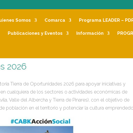
uienes Somos
Comarca
Programa LEADER – PD
Publicaciones y Eventos
Información
PROGR
es 2026
ria Tierra de Oportunidades 2026 para apoyar iniciativas y
en cualquiera de los sectores o actividades económicas de
vila, Valle del Albercha y Tierra de Pinares), con el objetivo de
 de población en el territorio y potenciar la cultura emprendedo