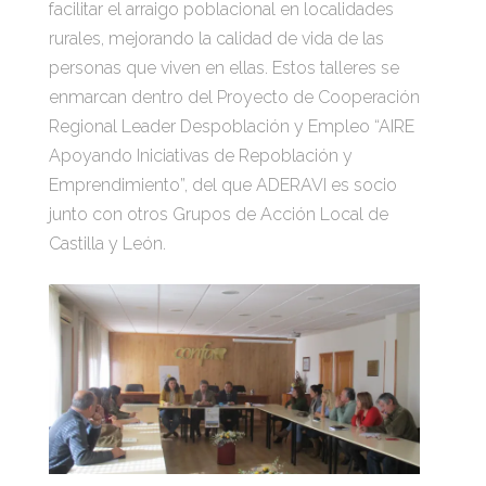
facilitar el arraigo poblacional en localidades
rurales, mejorando la calidad de vida de las
personas que viven en ellas. Estos talleres se
enmarcan dentro del Proyecto de Cooperación
Regional Leader Despoblación y Empleo “AIRE
Apoyando Iniciativas de Repoblación y
Emprendimiento”, del que ADERAVI es socio
junto con otros Grupos de Acción Local de
Castilla y León.