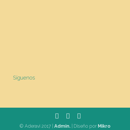
Síguenos
© Aderavi 2017 |
Admin.
| Diseño por
Mikro