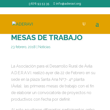
676 93 53 35
info@aderavi.org
MESAS DE TRABAJO
23 febrero, 2018
|
Noticias
La Asociación para el Desarrollo Rural de Ávila
A.D.E.R.A.V.I. realizó ayer día 22 de Febrero en su
sede en la plaza Santa Ana Nº7- 4ª planta
(Ávila), las primeras mesas de trabajo con el fin
de elaborar un convocatoria de proyectos no
productivos con fecha por definir.
Al acto acudieron diferentes participantes entre