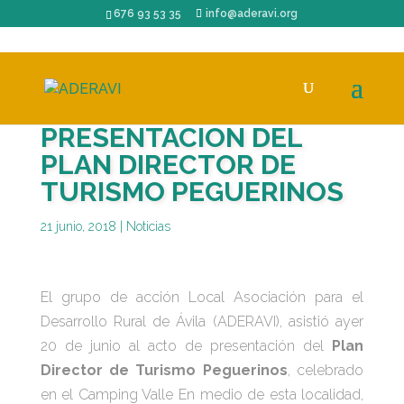
676 93 53 35
info@aderavi.org
PRESENTACION DEL
PLAN DIRECTOR DE
TURISMO PEGUERINOS
21 junio, 2018
|
Noticias
El grupo de acción Local Asociación para el
Desarrollo Rural de Ávila (ADERAVI), asistió ayer
20 de junio al acto de presentación del
Plan
Director de Turismo Peguerinos
, celebrado
en el Camping Valle En medio de esta localidad,