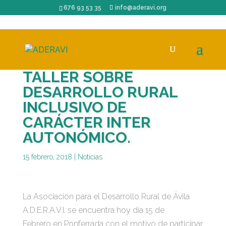
676 93 53 35
info@aderavi.org
TALLER SOBRE
DESARROLLO RURAL
INCLUSIVO DE
CARÁCTER INTER
AUTONÓMICO.
15 febrero, 2018
|
Noticias
La Asociación para el Desarrollo Rural de Ávila
A.D.E.R.A.V.I. se encuentra hoy día 15 de
Febrero en Ponferrada con el motivo de participar