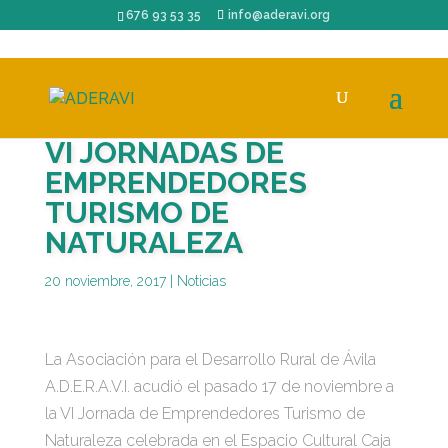
676 93 53 35
info@aderavi.org
VI JORNADAS DE
EMPRENDEDORES
TURISMO DE
NATURALEZA
20 noviembre, 2017
|
Noticias
La Asociación para el Desarrollo Rural de Ávila
A.D.E.R.A.V.I. acudió el pasado 17 de noviembre a
la VI Jornada de Emprendedores Turismo de
Naturaleza celebrada en el Espacio Cultural Caja