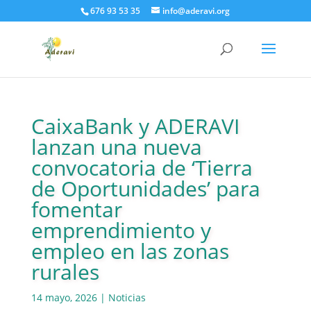
676 93 53 35
info@aderavi.org
CaixaBank y ADERAVI
lanzan una nueva
convocatoria de ‘Tierra
de Oportunidades’ para
fomentar
emprendimiento y
empleo en las zonas
rurales
14 mayo, 2026
|
Noticias