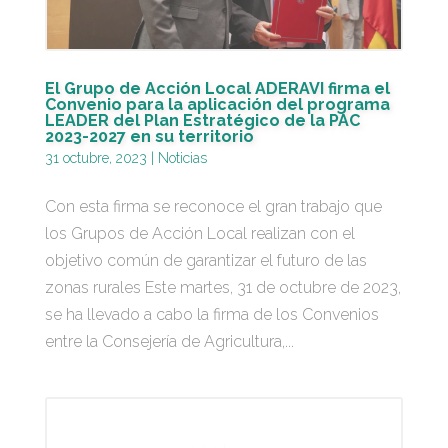
El Grupo de Acción Local ADERAVI firma el
Convenio para la aplicación del programa
LEADER del Plan Estratégico de la PAC
2023-2027 en su territorio
31 octubre, 2023
|
Noticias
Con esta firma se reconoce el gran trabajo que
los Grupos de Acción Local realizan con el
objetivo común de garantizar el futuro de las
zonas rurales Este martes, 31 de octubre de 2023,
se ha llevado a cabo la firma de los Convenios
entre la Consejería de Agricultura,...