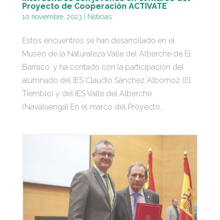
Proyecto de Cooperación ACTIVATE
10 noviembre, 2023
|
Noticias
Estos encuentros se han desarrollado en el
Museo de la Naturaleza Valle del Alberche de El
Barraco, y ha contado con la participación del
alumnado del IES Claudio Sánchez Albornoz (El
Tiemblo) y del IES Valle del Alberche
(Navaluenga) En el marco del Proyecto...