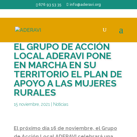
676 93 53 35
info@aderavi.org
EL GRUPO DE ACCIÓN
LOCAL ADERAVI PONE
EN MARCHA EN SU
TERRITORIO EL PLAN DE
APOYO A LAS MUJERES
RURALES
15 noviembre, 2021
|
Noticias
El próximo día 16 de noviembre, el Grupo
de Acción Local ADERAVI celebrará una