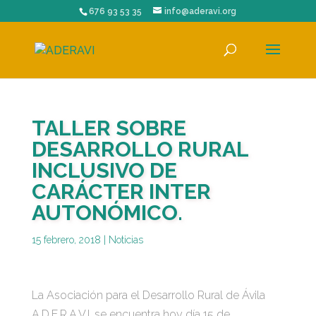
676 93 53 35
info@aderavi.org
TALLER SOBRE
DESARROLLO RURAL
INCLUSIVO DE
CARÁCTER INTER
AUTONÓMICO.
15 febrero, 2018
|
Noticias
La Asociación para el Desarrollo Rural de Ávila
A.D.E.R.A.V.I. se encuentra hoy día 15 de